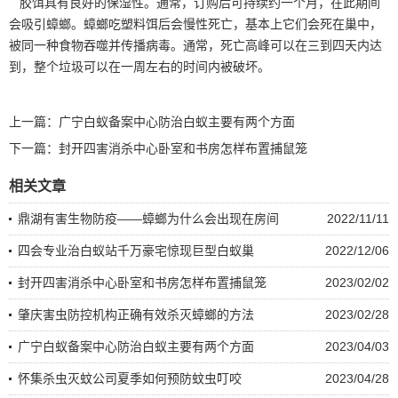
胶饵具有良好的保湿性。通常，订购后可持续约一个月，在此期间
会吸引蟑螂。蟑螂吃塑料饵后会慢性死亡，基本上它们会死在巢中，
被同一种食物吞噬并
传播病毒
。通常，死亡高峰可以在三到四天内达
到，整个垃圾可以在一周左右的时间内被破坏。
上一篇：
广宁白蚁备案中心防治白蚁主要有两个方面
下一篇：
封开四害消杀中心卧室和书房怎样布置捕鼠笼
相关文章
鼎湖有害生物防疫——蟑螂为什么会出现在房间
2022/11/11
四会专业治白蚁站千万豪宅惊现巨型白蚁巢
2022/12/06
封开四害消杀中心卧室和书房怎样布置捕鼠笼
2023/02/02
肇庆害虫防控机构正确有效杀灭蟑螂的方法
2023/02/28
广宁白蚁备案中心防治白蚁主要有两个方面
2023/04/03
怀集杀虫灭蚊公司夏季如何预防蚊虫叮咬
2023/04/28