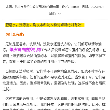
来源：佛山市益伦白蚁虫害防治有限公司
作者：admin
日期：2023/2/28
浏览：
52
肥皂水，洗涤剂，洗发水和洗衣粉对蟑螂绝对有效！
为什么有效？
无论是肥皂水，洗涤剂，洗发水还是洗衣粉，它们都可以清除油
肇庆害虫防控机构
污。
工作人员说蟑螂通过腹部的呼吸孔呼吸，在
蟑螂上喷洒可以去除油脂的水，以溶解蟑螂腹部的脂肪。如果它掉下
来，就相当于阻塞了蟑螂的嘴并阻止了它的呼吸。
当蟑螂无法呼吸时，它们将不可避免地窒息而死，但也不排除存在
超级顽强的蟑螂。短暂的窒息不足以致其死亡。当水变干时，它们会
恢复活力。因此，当蟑螂晕倒时，需要及时处理，这样就不会有后顾
之忧。
这种方法的确有用，但是如果您发现蟑螂，则非常有用；蟑螂与我
们的日常生活完全相反。我们睡觉，这是他们的活跃时期。此外，蟑