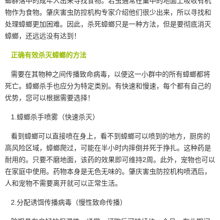
螂群落中的成年人出来寻找食物。若虫通常在巢中的地面上吸收有机
物作为食物。肇庆害虫防控机构专家介绍他们很少出来，所以寻找和
处理蟑螂更加困难。因此，杀死蟑螂只是一种方法，但是要彻底
消灭
蟑螂
，还远远没有达到！
正确有效杀灭蟑螂的方法
需要在其物种之间传播致命病毒，以便这一小群中的所有蟑螂都将
死亡。蟑螂杀手也应分为特定类别。有快速和慢速，每个都有自己的
优势，您可以根据需要选择！
1.蟑螂杀手喷雾（快速杀灭）
看到蟑螂可以直接喷在身上，看不到蟑螂可以喷到的地方，厨房的
高风险区域，蟑螂爬过，可能在半小时内摔倒并死于挣扎。这种药是
耐用的。只要不磨地面，该药的效果即可维持2周。此外，宠物也可以
在家庭中使用。
药物
本身是无色无味的。肇庆害虫防控机构喷洒后，
人和宠物不需要离开就可以正常生活。
2.分配诱饵传播病毒（慢性致命传播）