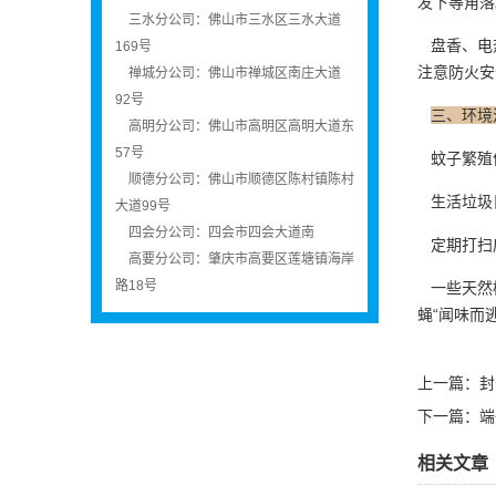
发下等角落
三水分公司：佛山市三水区三水大道
盘香、电热
169号
注意
防火安
禅城分公司：佛山市禅城区南庄大道
92号
三、环境
高明分公司：佛山市高明区高明大道东
57号
蚊子繁殖
顺德分公司：佛山市顺德区陈村镇陈村
生活垃圾
大道99号
四会分公司：四会市四会大道南
定期打扫
高要分公司：肇庆市高要区莲塘镇海岸
路18号
一些天然
蝇“闻味而逃
上一篇：
封
下一篇：
端
相关文章