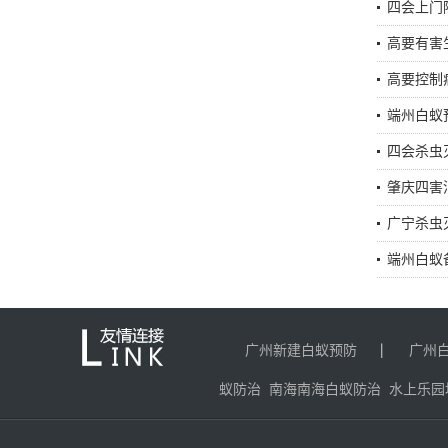
四会上门
高要有害
高要控制
端州白蚁
四会杀虫
肇庆四害
广宁杀虫
端州白蚁
广州新建白蚁预防
广州
蚁防治
南海南海白蚁防治
水上乐园