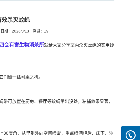
有效杀灭蚊蝇
日期：2026/3/13
浏览：
19
四会有害生物消杀所
就给大家分享室内杀灭蚊蝇的实用妙
它们留一丝可乘之机。
。
蝇带可放置在厨房、餐厅等蚊蝇常出没处，粘捕效果显著，
30度角，从里到外向空间喷雾，重点喷洒柜后、床下、沙
13690