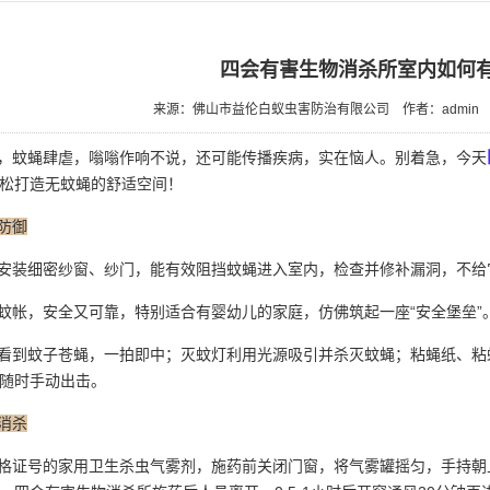
四会有害生物消杀所室内如何
来源：佛山市益伦白蚁虫害防治有限公司
作者：admin
，蚊蝇肆虐，嗡嗡作响不说，还可能传播疾病，实在恼人。别着急，今天
松打造无蚊蝇的舒适空间！
防御
安装细密纱窗、纱门，能有效
阻挡蚊蝇
进入室内，检查并修补漏洞，不给
帐，安全又可靠，特别适合有婴幼儿的家庭，仿佛筑起一座“安全堡垒”
到蚊子苍蝇，一拍即中；灭蚊灯利用光源吸引并杀灭蚊蝇；粘蝇纸、粘
随时手动出击。
消杀
证号的家用卫生杀虫气雾剂，施药前关闭门窗，将气雾罐摇匀，手持朝上