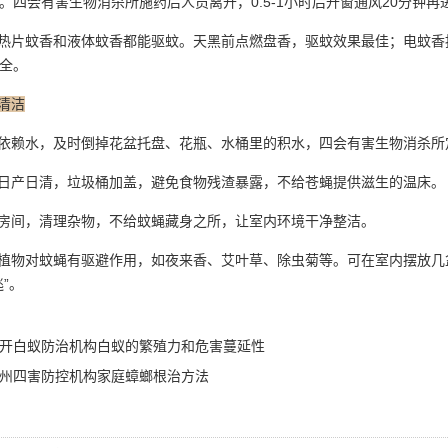
。四会有害生物消杀所施药后人员离开，0.5-1小时后开窗通风20分钟再
片蚊香和液体蚊香都能驱蚊。天黑前点燃盘香，驱蚊效果最佳；电蚊香按
全
。
清洁
依赖水，及时倒掉花盆托盘、花瓶、水桶里的积水，四会有害生物消杀所
日产日清，垃圾桶加盖，避免食物残渣暴露，不给苍蝇提供滋生的温床。
房间，清理杂物，不给蚊蝇藏身之所，让室内环境干净整洁。
植物对蚊蝇有
驱避作用
，如夜来香、艾叶草、除虫菊等。可在室内摆放几
”。
开白蚁防治机构白蚁的繁殖力和危害蔓延性
州四害防控机构家庭蟑螂根治方法