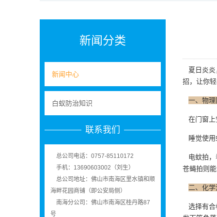
新闻分类
夏日炎炎
新闻中心
招，让你轻
一、物理
白蚁防治知识
在门窗上
联系我们
睡觉使用蚊
总公司电话：0757-85110172
电蚊拍，看
手机：13690603002（刘生）
苍蝇拍则能
总公司地址：佛山市南海区里水镇和顺
二、化学
海畔花园商铺（即公安局侧）
南海分公司：佛山市南海区桂丹路87
选择有合格
号