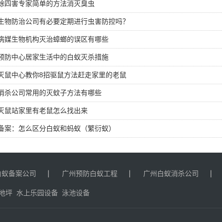
除四害专家简单的方法消灭臭虫
生物防治公司有必要定期进行虫害防控吗？
病媒生物机构灭治蟑螂的误区有哪些
预防中心居家生活中的白蚁灭杀措施
灭鼠中心教你8招驱鼠方法赶走家里的老鼠
消杀公司常用的灭蚊子方法有哪些
灭鼠站家里有老鼠怎么找出来
备案：怎么区分白蚁和蚂蚁（繁衍蚁）
白蚁备案公司
广州预防白蚁工程
广州白蚁消杀公司
地坪
水上乐园设备
泳池设备