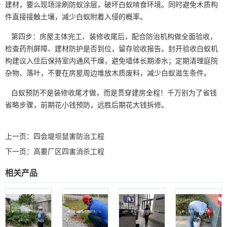
建材，要么现场涂刷防蚁涂层，破坏白蚁啃食环境。同时避免木质构
件直接接触土壤，减少白蚁附着入侵的概率。
第四步：房屋主体完工、装修收尾后，配合防治机构做全面验收，
检查
药剂屏障
、建材防护是否到位，留存验收报告。封开验收白蚁机
构建议入住后保持室内通风干燥，避免墙体长期渗水；定期清理庭院
杂物、落叶，不要在房屋周边堆放木质废料，减少白蚁滋生条件。
白蚁预防不是装修收尾才做，而是贯穿建房全程！千万别为了省钱
省略步骤，前期花小钱预防，远胜后期花大钱拆修。
上一页：
四会堤坝鼠害防治工程
下一页：
高要厂区四害消杀工程
相关产品