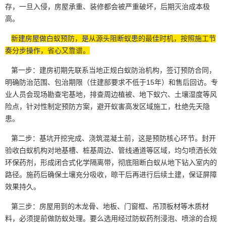
存，一旦入侵，房屋承重、装修都会被严重破坏，后期灭治成本极
高。
新建房屋做白蚁预防，是从源头阻断蚁患的最佳时机，按照施工节
奏分步操作，省心又靠谱。
第一步：建房初期先联系当地正规白蚁防治机构，签订预防合同，
明确防治范围、包治期限（住建部要求不低于15年）和售后回访。
专
业人员
会现场勘查宅基地，排查周边植被、地下蚁穴、土壤湿度等风
险点，针对性制定预防方案，避开蚁害高发区域施工，杜绝先天隐
患。
第二步：基坑开挖完成、浇筑混凝土前，这是预防核心环节。封开
验收白蚁机构对地基槽、桩基周边、管线通道等区域，均匀喷洒长效
环保药剂，形成闭合式化学隔离带，彻底阻断白蚁从地下钻入室内的
路径。施药后确保土壤充分吸收，晾干后再进行后续土建，保证屏障
效果持久。
第三步：房屋用到的木龙骨、地板、门窗框、吊顶板材等木质材
料，必须提前做防蚁处理。要么选用经过防蚁药剂浸泡、喷涂的合规