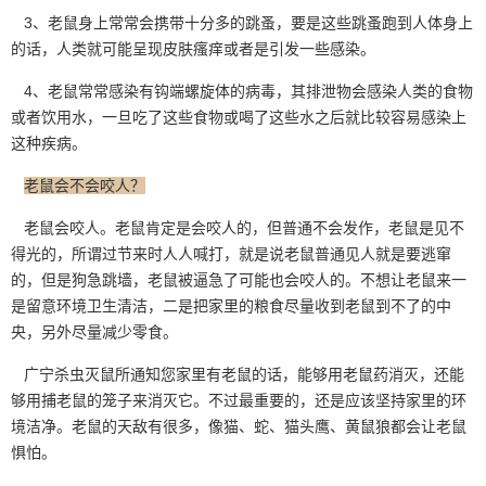
3、老鼠身上常常会携带十分多的跳蚤，要是这些跳蚤跑到人体身上
的话，人类就可能呈现皮肤瘙痒或者是引发一些感染。
4、老鼠常常感染有钩端螺旋体的病毒，其排泄物会感染人类的食物
或者饮用水，一旦吃了这些食物或喝了这些水之后就比较容易感染上
这种疾病。
老鼠会不会咬人？
老鼠会咬人。老鼠肯定是会咬人的，但普通不会发作，老鼠是见不
得光的，所谓过节来时人人喊打，就是说老鼠普通见人就是要逃窜
的，但是狗急跳墙，老鼠被逼急了可能也会咬人的。不想让老鼠来一
是留意
环境卫生
清洁，二是把家里的粮食尽量收到老鼠到不了的中
央，另外尽量减少零食。
广宁杀虫灭鼠所通知您家里有老鼠的话，能够用老鼠药消灭，还能
够用捕老鼠的笼子来消灭它。不过最重要的，还是应该坚持家里的环
境洁净。老鼠的天敌有很多，像猫、蛇、猫头鹰、黄鼠狼都会让老鼠
惧怕。