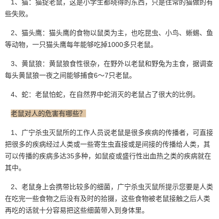
1、猫：猫捉老鼠，这是小学生都晓得的东西，只是往常的猫做的有
些失败。
2、猫头鹰：猫头鹰的食物以鼠类为主，也吃昆虫、小鸟、蜥蜴、鱼
等动物，一只猫头鹰每年能够吃掉1000多只老鼠。
3、黄鼠狼：黄鼠狼食性很杂，在野外以老鼠和野兔为主食，据调查
每头黄鼠狼一夜之间能够捕食6～7只
老鼠
。
4、蛇：老鼠怕蛇，在自然界中蛇消灭的老鼠占了很大的比例。
老鼠对人的危害有哪些？
1、广宁杀虫灭鼠所的工作人员说老鼠是很多疾病的传播者，可直接
把很多的疾病经过人类或一些寄生虫直接或是间接的传播给人类，其
可以传播的疾病多达35多种，如鼠疫或盛行性出血热之类的疾病就在
其中。
2、老鼠身上会携带比较多的细菌，
广宁杀虫灭鼠所
提示您要是人类
在吃完一些食物之后没有及时的拾掇，这些食物被老鼠接触之后人类
再吃的话就十分容易把这些细菌带入到身体里。