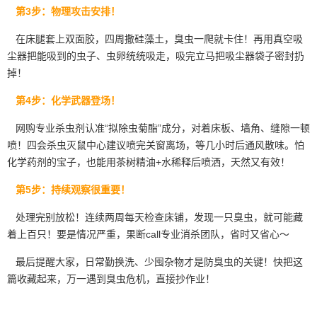
第3步：物理攻击安排！
在床腿套上双面胶，四周撒硅藻土，臭虫一爬就卡住！再用真空吸
尘器把能吸到的
虫子、虫卵
统统吸走，吸完立马把吸尘器袋子密封扔
掉！
第4步：化学武器登场！
网购专业杀虫剂认准“拟除虫菊酯”成分，对着床板、墙角、缝隙一顿
喷！四会杀虫灭鼠中心建议喷完关窗离场，等几小时后通风散味。怕
化学药剂的宝子，也能用茶树精油+水稀释后喷洒，天然又有效！
第5步：持续观察很重要！
处理完别放松！连续两周每天
检查床铺
，发现一只臭虫，就可能藏
着上百只！要是情况严重，果断call专业消杀团队，省时又省心～
最后提醒大家，日常勤换洗、少囤杂物才是防臭虫的关键！快把这
篇收藏起来，万一遇到臭虫危机，直接抄作业！