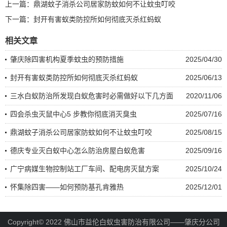
上一篇：
鼎湖蚊子消杀公司居家防蚊如何不让蚊虫叮咬
下一篇：
封开有害蚁类防控所如何彻底灭杀红蚂蚁
相关文章
肇庆除四害机构夏季蚊虫的预防措施
2025/04/30
封开有害蚁类防控所如何彻底灭杀红蚂蚁
2025/06/13
三水白蚁防治所发现白蚁危害时必需做好以下几方面
2020/11/06
四会杀虫灭鼠中心5 步教你彻底消灭臭虫
2025/07/16
鼎湖蚊子消杀公司居家防蚊如何不让蚊虫叮咬
2025/08/15
德庆专业灭白蚁中心怎么防治房屋白蚁危害
2025/09/16
广宁病媒生物控制站工厂车间、配电房灭鼠方案
2025/10/24
怀集除四害——如何预防基孔肯雅热
2025/12/01
Copyright© 2022 佛山市益伦白蚁虫害防治有限公司——肇庆分公司