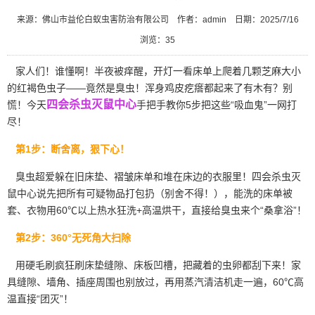
来源：佛山市益伦白蚁虫害防治有限公司
作者：admin
日期：2025/7/16
浏览：
35
家人们！谁懂啊！半夜被痒醒，开灯一看床单上爬着几颗芝麻大小
的红褐色虫子——竟然是臭虫！浑身鸡皮疙瘩都起来了有木有？别
四会杀虫灭鼠中心
慌！今天
手把手教你5步把这些“吸血鬼”一网打
尽！
第1步：断舍离，狠下心！
臭虫超爱躲在旧床垫、
褶皱床单
和堆在床边的衣服里！四会杀虫灭
鼠中心说先把所有可疑物品打包扔（别舍不得！），能洗的床单被
套、衣物用60℃以上热水狂洗+高温烘干，直接给臭虫来个“桑拿浴”！
第2步：360°无死角大扫除
用硬毛刷疯狂刷床垫缝隙、床板凹槽，把藏着的虫卵都刮下来！家
具缝隙、墙角、插座周围也别放过，再用蒸汽清洁机走一遍，60℃高
温直接“团灭”！